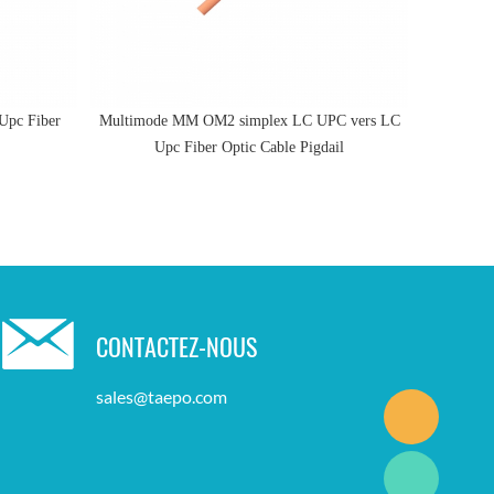
Upc Fiber
Multimode MM OM2 simplex LC UPC vers LC
3 mm mu
Upc Fiber Optic Cable Pigdail
CONTACTEZ-NOUS
sales@taepo.com