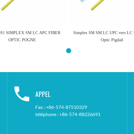
S1 SIMPLEX SM LC APC FIBER
Simplex SM SM LC UPC vers LC 
OPTIC POGNE
Optic Pigdail
APPEL
Fax : +86-574-87510329
téléphone : +86-574-88226691