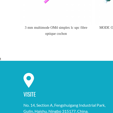
C vers LC
3 mm multimode OM4 simplex lc upc fibre
MODE O
il
optique cochon
t
VISITE
No. 14, Section A, Fengshuigang Industrial Park,
Gulin, Haishu, Ningbo 315177, China.