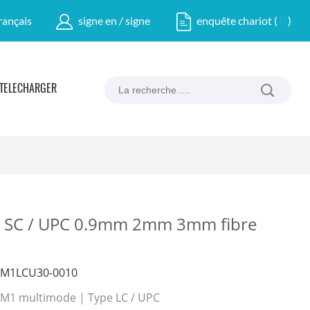
rançais
signe en / signe
enquête chariot
(
0
)
TÉLÉCHARGER
SC / UPC 0.9mm 2mm 3mm fibre
OM1LCU30-0010
 OM1 multimode | Type LC / UPC