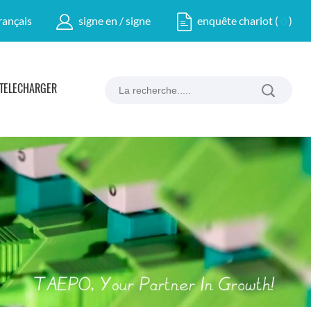
rançais
signe en / signe
enquête chariot
(
0
)
TÉLÉCHARGER