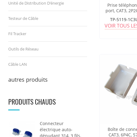
Unité de Distribution D'énergie
Prise téléphon
port, CAT3, 2P2
ge
Testeur de Câble
TP-5119-1C3U
VOIR TOUS L
Fil Tracker
Outils de Réseau
Câble LAN
autres produits
PRODUITS CHAUDS
Connecteur
Boîte de conne
électrique auto-
CAT3, 6P4C, 
dénudant 314, 3 fils,