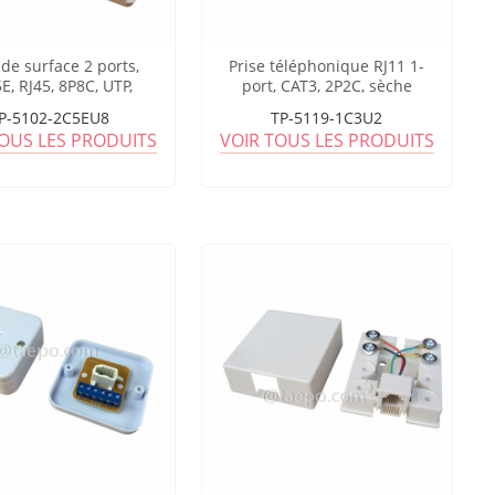
 de surface 2 ports,
Prise téléphonique RJ11 1-
E, RJ45, 8P8C, UTP,
port, CAT3, 2P2C, sèche
7 mm, style AP, sans
P-5102-2C5EU8
TP-5119-1C3U2
jack Keystone
TOUS LES PRODUITS
VOIR TOUS LES PRODUITS