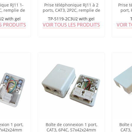
ique RJ11 1-
Prise téléphonique RJ11 à 2
Prise 
C, remplie de
ports, CAT3, 2P2C, remplie de
port,
l
gel
2 with gel
TP-5119-2C3U2 with gel
ES PRODUITS
VOIR TOUS LES PRODUITS
VOIR 
xion 1 port,
Boîte de connexion 1 port,
Boîte 
57x42x24mm
CAT3, 6P4C, 57x42x24mm
CAT3,