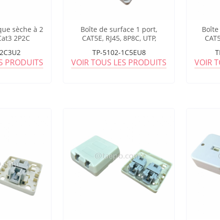
que sèche à 2
Boîte de surface 1 port,
Boîte
Cat3 2P2C
CAT5E, RJ45, 8P8C, UTP,
CAT5
65x48x27 mm, style AP
70x60x2
-2C3U2
TP-5102-1C5EU8
T
ES PRODUITS
VOIR TOUS LES PRODUITS
VOIR 