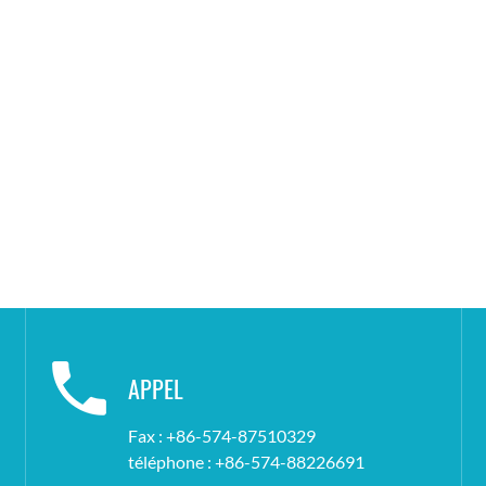
APPEL
Fax : +86-574-87510329
téléphone : +86-574-88226691