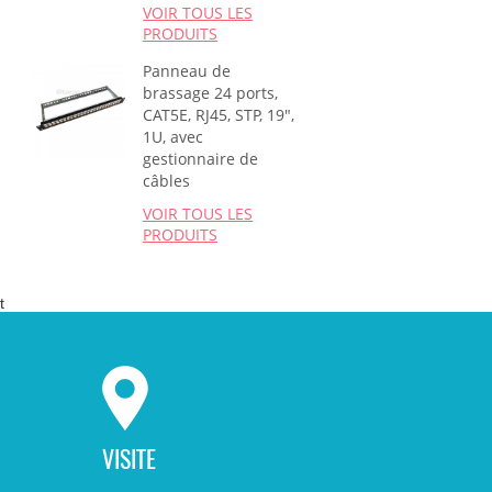
VOIR TOUS LES
PRODUITS
Panneau de
brassage 24 ports,
CAT5E, RJ45, STP, 19",
1U, avec
gestionnaire de
câbles
VOIR TOUS LES
PRODUITS
t
VISITE