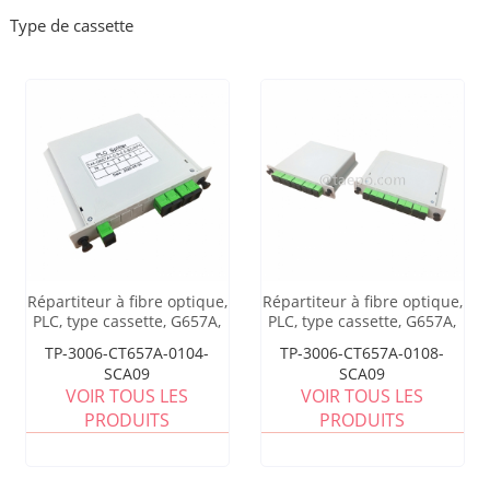
Type de cassette
Répartiteur à fibre optique,
Répartiteur à fibre optique,
PLC, type cassette, G657A,
PLC, type cassette, G657A,
1x4, tube lâche 0,9 mm,
1x8, tube lâche 0,9 mm,
TP-3006-CT657A-0104-
TP-3006-CT657A-0108-
avec connecteur SC/APC,
avec connecteur SC/APC,
SCA09
SCA09
adaptateur
adaptateur
VOIR TOUS LES
VOIR TOUS LES
PRODUITS
PRODUITS