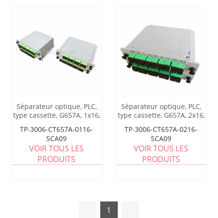
Séparateur optique, PLC,
Séparateur optique, PLC,
type cassette, G657A, 1x16,
type cassette, G657A, 2x16,
tube lâche de 0,9 mm, avec
tube lâche de 0,9 mm, avec
TP-3006-CT657A-0116-
TP-3006-CT657A-0216-
connecteur SC/APC
connecteur SC/APC
SCA09
SCA09
VOIR TOUS LES
VOIR TOUS LES
PRODUITS
PRODUITS
1