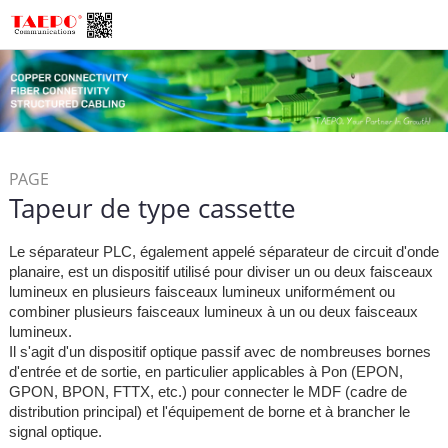
PAGE
Tapeur de type cassette
/
D'ACCUEIL
Connectivité par
/
Fibre
Fibre Optique
Le séparateur PLC, également appelé séparateur de circuit d'onde
/
Diviseur
Tapeur de type
planaire, est un dispositif utilisé pour diviser un ou deux faisceaux
cassette
lumineux en plusieurs faisceaux lumineux uniformément ou
combiner plusieurs faisceaux lumineux à un ou deux faisceaux
lumineux.
Il s'agit d'un dispositif optique passif avec de nombreuses bornes
d'entrée et de sortie, en particulier applicables à Pon (EPON,
GPON, BPON, FTTX, etc.) pour connecter le MDF (cadre de
distribution principal) et l'équipement de borne et à brancher le
signal optique.