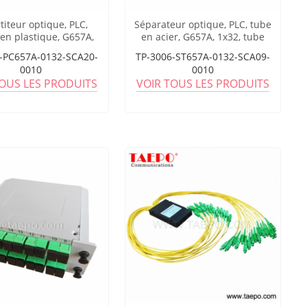
titeur optique, PLC,
Séparateur optique, PLC, tube
 en plastique, G657A,
en acier, G657A, 1x32, tube
ube lâche de 2 mm, 1
lâche de 0,9 mm, 1 m, avec
-PC657A-0132-SCA20-
TP-3006-ST657A-0132-SCA09-
c connecteur SC/APC
connecteur SC/APC
0010
0010
TOUS LES PRODUITS
VOIR TOUS LES PRODUITS