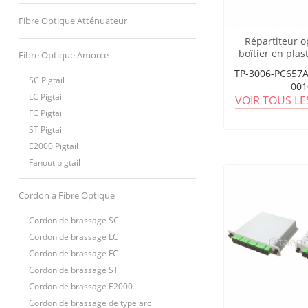
Fibre Optique Atténuateur
Répartiteur o
boîtier en plas
Fibre Optique Amorce
1x8, tube lâche
TP-3006-PC657A
avec connect
SC Pigtail
001
LC Pigtail
VOIR TOUS L
FC Pigtail
ST Pigtail
E2000 Pigtail
Fanout pigtail
Cordon à Fibre Optique
Cordon de brassage SC
Cordon de brassage LC
Cordon de brassage FC
Cordon de brassage ST
Cordon de brassage E2000
Cordon de brassage de type arc