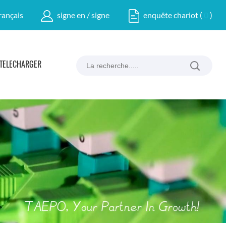
rançais
signe en / signe
enquête chariot
(
0
)
TÉLÉCHARGER