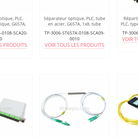
ptique, PLC,
Séparateur optique, PLC, tube
Réparti
tique, G657A,
en acier, G657A, 1x8, tube
PLC, typ
 de 2 mm, 1 m,
lâche de 0,9 mm, 1 m, avec
tube 
-0108-SCA20-
TP-3006-ST657A-0108-SCA09-
TP-300
eur SC/APC
connecteur SC/APC
co
0
0010
VOIR 
ES PRODUITS
VOIR TOUS LES PRODUITS