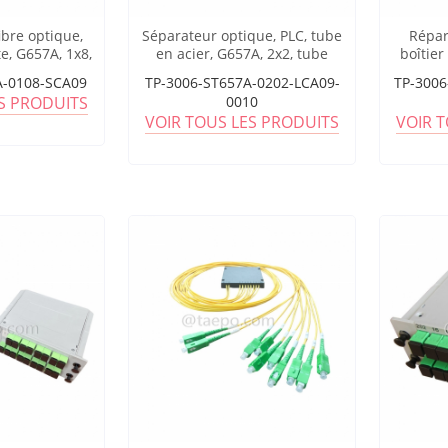
ibre optique,
Séparateur optique, PLC, tube
Répar
te, G657A, 1x8,
en acier, G657A, 2x2, tube
boîtier
,9 mm, avec
lâche de 0,9 mm, 1 m, avec
1x32, t
A-0108-SCA09
TP-3006-ST657A-0202-LCA09-
TP-3006
 SC/APC,
connecteur LC/APC
m, ave
ES PRODUITS
0010
teur
VOIR TOUS LES PRODUITS
VOIR 