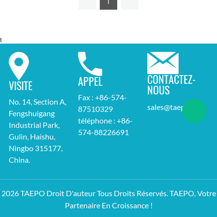
1
t
CONTACTEZ-
APPEL
VISITE
NOUS
Fax : +86-574-
No. 14, Section A,
sales@taepo.com
87510329
Fengshuigang
téléphone : +86-
Industrial Park,
574-88226691
Gulin, Haishu,
Ningbo 315177,
China.
2026 TAEPO Droit D'auteur Tous Droits Réservés. TAEPO, Votre
Partenaire En Croissance !