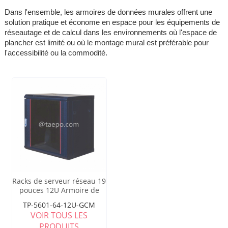
Dans l'ensemble, les armoires de données murales offrent une
solution pratique et économe en espace pour les équipements de
réseautage et de calcul dans les environnements où l'espace de
plancher est limité ou où le montage mural est préférable pour
l'accessibilité ou la commodité.
Racks de serveur réseau 19
pouces 12U Armoire de
données murale avec porte
TP-5601-64-12U-GCM
en verre et panneau de
VOIR TOUS LES
porte en maille incurvé
PRODUITS