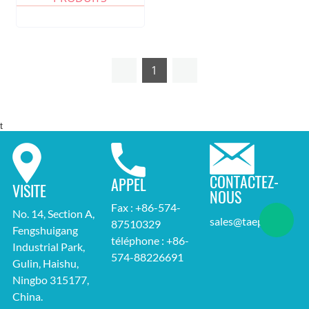
1
t
CONTACTEZ-
APPEL
VISITE
NOUS
Fax : +86-574-
No. 14, Section A,
sales@taepo.com
87510329
Fengshuigang
téléphone : +86-
Industrial Park,
574-88226691
Gulin, Haishu,
Ningbo 315177,
China.