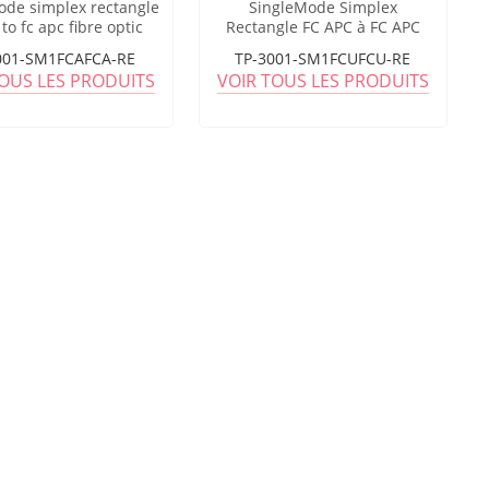
ode simplex rectangle
SingleMode Simplex
 to fc apc fibre optic
Rectangle FC APC à FC APC
adaptateur
Fiber Optic Adaptateur
001-SM1FCAFCA-RE
TP-3001-SM1FCUFCU-RE
TOUS LES PRODUITS
VOIR TOUS LES PRODUITS