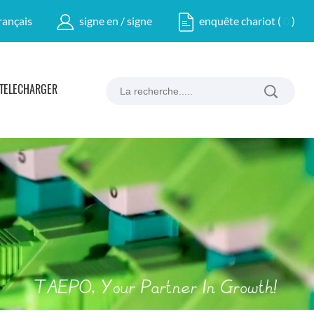
rançais
signe en / signe
enquête chariot
(
0
)
TÉLÉCHARGER