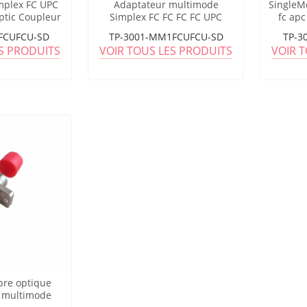
mplex FC UPC
Adaptateur multimode
SingleM
ptic Coupleur
Simplex FC FC FC FC UPC
fc apc
Small D à fibre optique
FCUFCU-SD
TP-3001-MM1FCUFCU-SD
TP-3
ES PRODUITS
VOIR TOUS LES PRODUITS
VOIR 
bre optique
e multimode