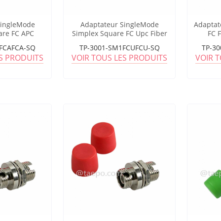
SingleMode
Adaptateur SingleMode
Adaptat
are FC APC
Simplex Square FC Upc Fiber
FC 
Optic
FCAFCA-SQ
TP-3001-SM1FCUFCU-SQ
TP-3
ES PRODUITS
VOIR TOUS LES PRODUITS
VOIR 