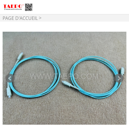
>
PAGE D'ACCUEIL
>
Connectivité par Fibre
>
Cordon à Fibre Optique
Cordon de brassage SC