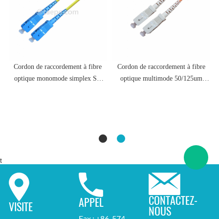
Cordon de raccordement à fibre
Cordon de raccordement à fibre
optique monomode simplex SC
optique multimode 50/125um
3
UPC
OM2 simplex SC UPC 3 mm
t
CONTACTEZ-
APPEL
VISITE
NOUS
Fax : +86-574-