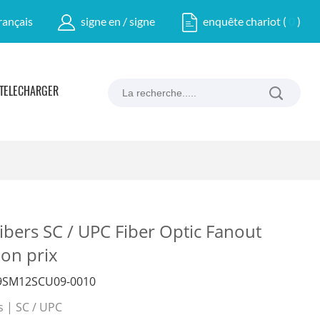
rançais
signe en / signe
enquête chariot
(
0
)
TÉLÉCHARGER
bers SC / UPC Fiber Optic Fanout
bon prix
9SM12SCU09-0010
s | SC / UPC