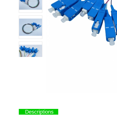
atsapp
tumblr
Descriptions