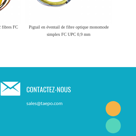
 fibres FC
Pigtail en éventail de fibre optique monomode
monomod
simplex FC UPC 0,9 ​​mm
CONTACTEZ-NOUS
sales@taepo.com