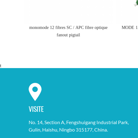
e monomode
monomode 12 fibres SC / APC fibre optique
MODE 12
fanout pigtail
t
VISITE
No. 14, Section A, Fengshuigang Industrial Park,
Gulin, Haishu, Ningbo 315177, China.