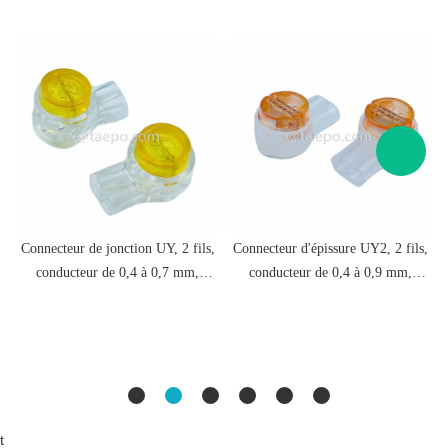
-
Connecteur de jonction UY, 2 fils,
Connecteur d'épissure UY2, 2 fils,
conducteur de 0,4 à 0,7 mm,
conducteur de 0,4 à 0,9 mm,
e
isolation maximale 1,52 mm, une
isolation maximale 2,08 mm,
seule broche, rempli de gel
double broche, rempli de gel
t